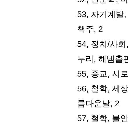
53, 자기계발
책주, 2
54, 정치/사
누리, 해냄출판
55, 종교, 
56, 철학, 
름다운날, 2
57, 철학, 