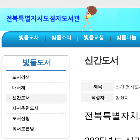
본문 바로가기
서브메뉴 바로가기
주메뉴 바로가기
빛들도서
빛들소식
빛들교실
빛들나눔
신간도서
빛들도서
도서검색
제목
신간 점자도서
내서재
작성자
신간도서
김현지
사서추천도서
전북특별자치
도서신청
독서토론방