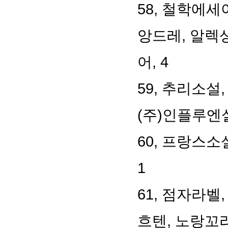
58, 철학에
앙드레, 알렉
어, 4
59, 추리소설
(주)인플루엔셜
60, 프랑스소
1
61, 점자라벨
흐텐, 노랑꼬리