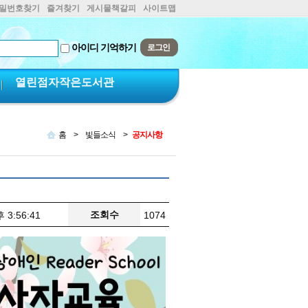
비밀번호찾기
즐겨찾기
게시물책갈피
사이트맵
아이디 기억하기
열린점자작은도서관
홈
>
빛들소식
>
공지사항
조회수
 3:56:41
1074