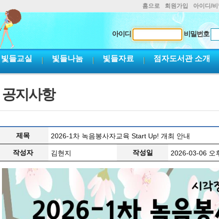
홈으로
회원가입
아이디/
아이디
비밀번호
빛들교실
빛들나눔
빛들자료
점자도서관 소개
공지사항
제목
2026-1차 녹음봉사자교육 Start Up! 개최 안내
작성자
작성일
김현지
2026-03-06 오후