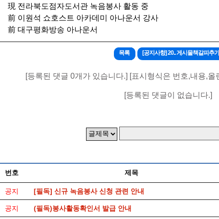
現 전라북도점자도서관 녹음봉사 활동 중
前
이원석 쇼호스트 아카데미 아나운서 강사
前 대구평화방송 아나운서
목록
[공지사항] 20.. 게시물책갈피추
[등록된 댓글 0개가 있습니다.] [표시형식은 번호,내용,올
[등록된 댓글이 없습니다.]
번호
제목
공지
[필독] 신규 녹음봉사 신청 관련 안내
공지
(필독)봉사활동확인서 발급 안내