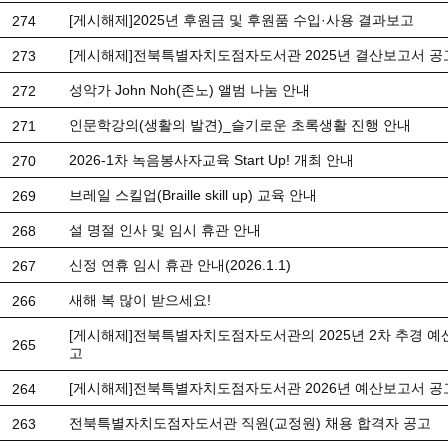
[게시해제]2025년 후원금 및 후원품 수입·사용 결과보고
274
[게시해제]전북특별자치도점자도서관 2025년 결산보고서 공
273
성악가 John Noh(존노) 앨범 나눔 안내
272
인문학강의(생활의 발견)_슬기로운 초록생활 진행 안내
271
2026-1차 녹음봉사자교육 Start Up! 개최 안내
270
브레일 스킬업(Braille skill up) 교육 안내
269
설 명절 인사 및 임시 휴관 안내
268
신정 연휴 임시 휴관 안내(2026.1.1)
267
새해 복 많이 받으세요!
266
[게시해제]전북특별자치도점자도서관의 2025년 2차 추경 예
265
고
[게시해제]전북특별자치도점자도서관 2026년 예산보고서 공
264
전북특별자치도점자도서관 직원(교정원) 채용 합격자 공고
263