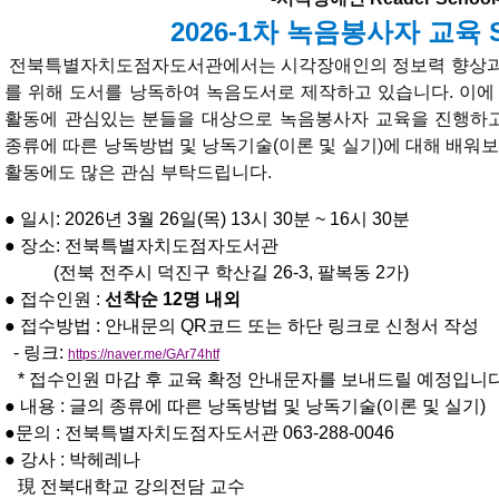
2026-1차 녹음봉사자 교육 St
전북특별자치도점자도서관에서는 시각장애인의 정보력 향상과
를 위해 도서를 낭독하여 녹음도서로 제작하고 있습니다. 이에
활동에 관심있는 분들을 대상으로 녹음봉사자 교육을 진행하고
종류에 따른 낭독방법 및 낭독기술(이론 및 실기)에 대해 배워
활동에도 많은 관심 부탁드립니다.
●
일시: 2026년 3월 26일(목) 13시 30분 ~ 16시 30분
●
장소: 전북특별자치도점자도서관
(전북 전주시 덕진구 학산길 26-3, 팔복동 2가)
● 접수인원 :
선착순 12명 내외
● 접수방법 : 안내문의 QR코드 또는 하단 링크로 신청서 작성
- 링크:
https://naver.me/GAr74htf
* 접수인원 마감 후 교육 확정 안내문자를 보내드릴 예정입니다
● 내용 : 글의 종류에 따른 낭독방법 및 낭독기술(이론 및 실기)
●문의 : 전북특별자치도점자도서관 063-288-0046
●
강사 : 박헤레나
現
전북대학교 강의전담 교수