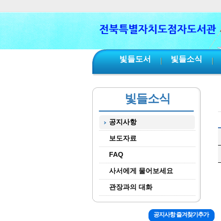
본문 바로가기
서브메뉴 바로가기
주메뉴 바로가기
빛들도서
빛들소식
빛들소식
공지사항
보도자료
FAQ
사서에게 물어보세요
관장과의 대화
공지사항 즐겨찾기추가