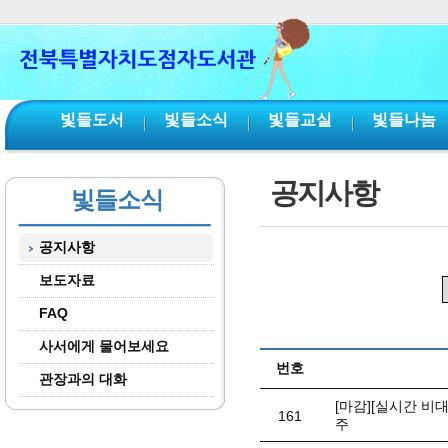
본문 바로가기
서브메뉴 바로가기
주메뉴 바로가기
빛들도서
빛들소식
빛들교실
빛들나눔
공지사항
빛들소식
공지사항
보도자료
FAQ
사서에게 물어보세요
번호
관장과의 대화
[마감][실시간 비
161
주