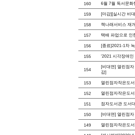
6월 7월 독서문화
160
[마감][실시간 비
159
책나래서비스 재개
158
택배 파업으로 인
157
[종료]2021-1차
156
'2021 시각장애
155
[비대면] 열린점자
154
감]
열린점자작은도서관 
153
열린점자작은도서관
152
점자도서관 도서대
151
[비대면] 열린점자
150
열린점자작은도서관 
149