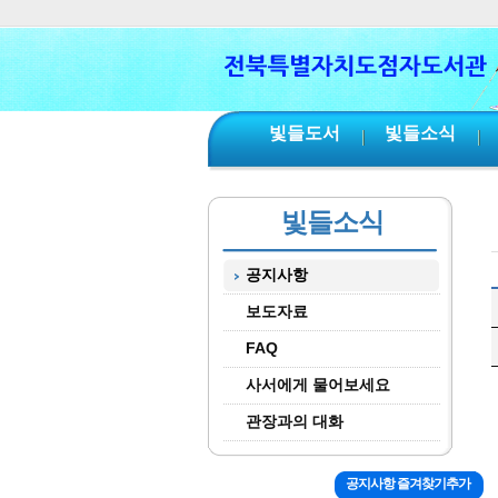
본문 바로가기
서브메뉴 바로가기
주메뉴 바로가기
빛들도서
빛들소식
빛들소식
공지사항
보도자료
FAQ
사서에게 물어보세요
관장과의 대화
공지사항 즐겨찾기추가