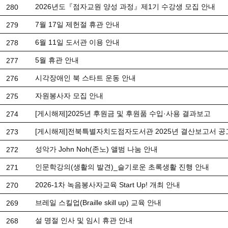
2026년도『점자교원 양성 과정』제1기 수강생 모집 안내
280
7월 17일 제헌절 휴관 안내
279
6월 11일 도서관 이용 안내
278
5월 휴관 안내
277
시각장애인 북 스타트 운동 안내
276
자원봉사자 모집 안내
275
[게시해제]2025년 후원금 및 후원품 수입·사용 결과보고
274
[게시해제]전북특별자치도점자도서관 2025년 결산보고서 공
273
성악가 John Noh(존노) 앨범 나눔 안내
272
인문학강의(생활의 발견)_슬기로운 초록생활 진행 안내
271
2026-1차 녹음봉사자교육 Start Up! 개최 안내
270
브레일 스킬업(Braille skill up) 교육 안내
269
설 명절 인사 및 임시 휴관 안내
268