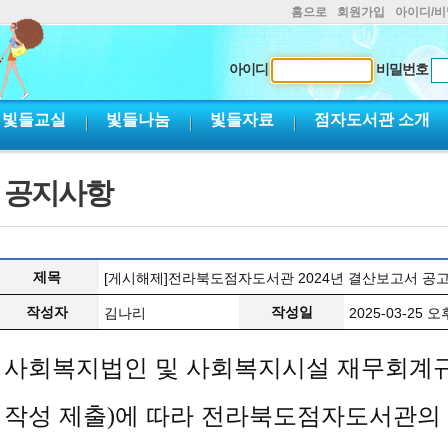
홈으로
회원가입
아이디/
아이디
비밀번호
빛들교실
빛들나눔
빛들자료
점자도서관 소개
공지사항
제목
[게시해제]전라북도점자도서관 2024년 결산보고서 공
작성자
작성일
김나리
2025-03-25 오후
사회복지법인 및 사회복지시설 재무회계
작성 제출
에 따라 전라북도점자도서관의
)