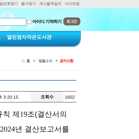
비밀번호찾기
즐겨찾기
게시물책갈피
사이트맵
아이디 기억하기
열린점자작은도서관
홈
>
빛들소식
>
공지사항
고
조회수
 3:20:15
1602
규칙 제
조(결산서의
19
년 결산보고서를
2024