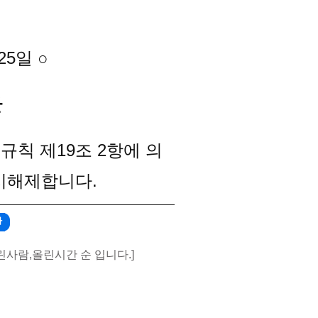
 25일
○
관
칙 제19조 2항에 의
 게시해제합니다.
가
린사람,올린시간 순 입니다.]