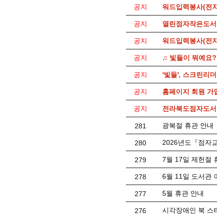
공지
워드입력봉사(전자
공지
열린점자작은도서
공지
워드입력봉사(전자
공지
♫ 빛들이 뭐예요?
공지
'빛들', 스크린리
공지
홈페이지 회원 가
공지
전라북도점자도서관
광복절 휴관 안내
281
2026년도『점자
280
7월 17일 제헌절
279
6월 11일 도서관
278
5월 휴관 안내
277
시각장애인 북 스
276