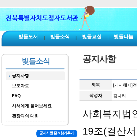
본문 바로가기
서브메뉴 바로가기
주메뉴 바로가기
빛들도서
빛들소식
빛들교실
빛들나눔
공지사항
빛들소식
공지사항
제목
[게시해제]
보도자료
작성자
FAQ
김나리
사서에게 물어보세요
사회복지법인
관장과의 대화
19
조(결산서
공지사항 즐겨찾기추가