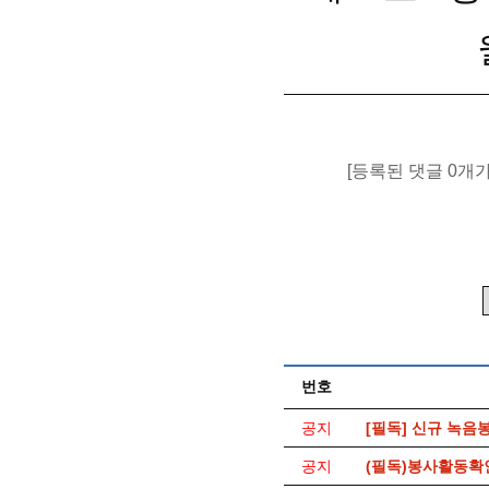
[등록된 댓글 0개
번호
공지
[필독] 신규 녹음
공지
(필독)봉사활동확