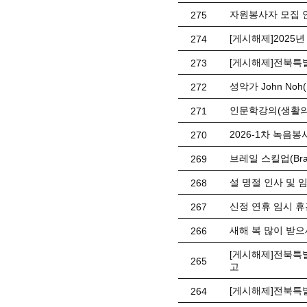
자원봉사자 모집 
275
[게시해제]2025
274
[게시해제]전북특
273
성악가 John No
272
인문학강의(생활의
271
2026-1차 녹음봉사
270
브레일 스킬업(Braill
269
설 명절 인사 및 
268
신정 연휴 임시 휴관 
267
새해 복 많이 받으
266
[게시해제]전북특별
265
고
[게시해제]전북특
264