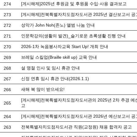
[게시해제]2025년 후원금 및 후원품 수입·사용 결과보고
274
[게시해제]전북특별자치도점자도서관 2025년 결산보고서 공
273
성악가 John Noh(존노) 앨범 나눔 안내
272
인문학강의(생활의 발견)_슬기로운 초록생활 진행 안내
271
2026-1차 녹음봉사자교육 Start Up! 개최 안내
270
브레일 스킬업(Braille skill up) 교육 안내
269
설 명절 인사 및 임시 휴관 안내
268
신정 연휴 임시 휴관 안내(2026.1.1)
267
새해 복 많이 받으세요!
266
[게시해제]전북특별자치도점자도서관의 2025년 2차 추경 예
265
고
[게시해제]전북특별자치도점자도서관 2026년 예산보고서 공
264
전북특별자치도점자도서관 직원(교정원) 채용 합격자 공고
263