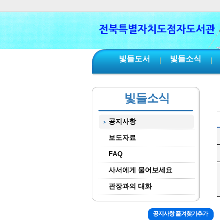
본문 바로가기
서브메뉴 바로가기
주메뉴 바로가기
빛들도서
빛들소식
빛들소식
공지사항
보도자료
FAQ
사서에게 물어보세요
관장과의 대화
공지사항 즐겨찾기추가