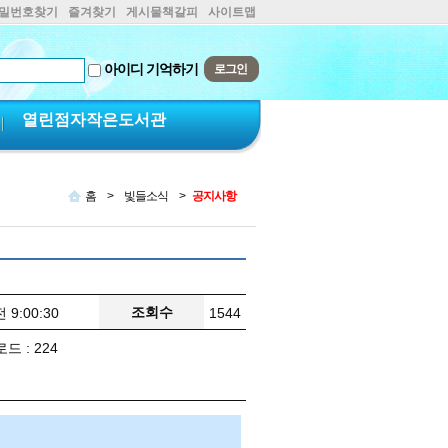
비밀번호찾기
즐겨찾기
게시물책갈피
사이트맵
아이디 기억하기
열린점자작은도서관
홈
>
빛들소식
>
공지사항
조회수
 9:00:30
1544
운로드 : 224