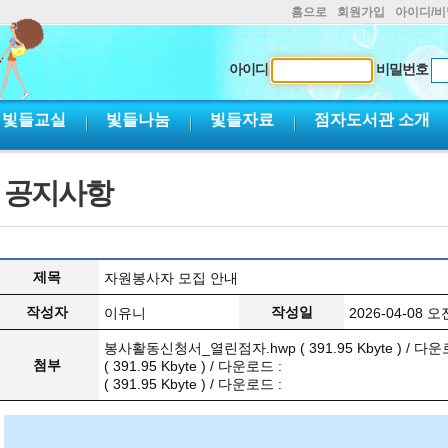
홈으로
회원가입
아이디/
아이디
비밀번호
빛들교실
빛들나눔
빛들자료
점자도서관 소개
공지사항
제목
자원봉사자 모집 안내
작성자
작성일
이유니
2026-04-08 오전
봉사활동신청서_열린점자.hwp
( 391.95 Kbyte ) / 다
첨부
( 391.95 Kbyte ) / 다운로드 :
( 391.95 Kbyte ) / 다운로드 :