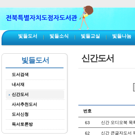
본문 바로가기
서브메뉴 바로가기
주메뉴 바로가기
빛들도서
빛들소식
빛들교실
빛들나눔
신간도서
빛들도서
도서검색
내서재
신간도서
사서추천도서
번호
도서신청
신간 오디오북 목록(
63
독서토론방
신간 큰글자도서 목
62