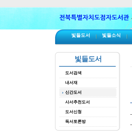
본문 바로가기
서브메뉴 바로가기
주메뉴 바로가기
빛들도서
빛들소식
빛들도서
도서검색
내서재
신간도서
사서추천도서
도서신청
독서토론방