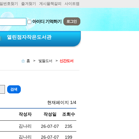
비밀번호찾기
즐겨찾기
게시물책갈피
사이트맵
아이디 기억하기
열린점자작은도서관
홈
>
빛들도서
>
신간도서
현재페이지
1/4
작성자
작성일
조회수
김나리
26-07-07
235
김나리
26-07-07
199