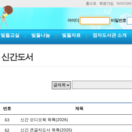
홈으로
회원가입
아이디/
아이디
비밀번호
빛들교실
빛들나눔
빛들자료
점자도서관 소개
신간도서
번호
제목
신간 오디오북 목록(2026)
63
신간 큰글자도서 목록(2026)
62