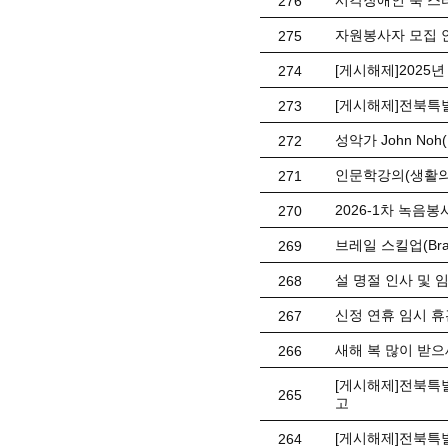
시각장애인 북 스
276
자원봉사자 모집 
275
[게시해제]2025
274
[게시해제]전북특
273
성악가 John No
272
인문학강의(생활의
271
2026-1차 녹음봉사
270
브레일 스킬업(Braill
269
설 명절 인사 및 
268
신정 연휴 임시 휴관 
267
새해 복 많이 받으
266
[게시해제]전북특별
265
고
[게시해제]전북특
264