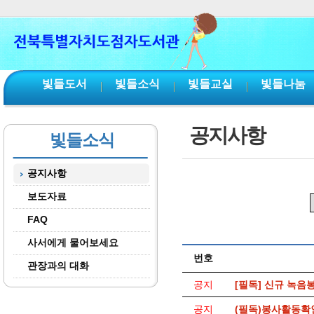
본문 바로가기
서브메뉴 바로가기
주메뉴 바로가기
빛들도서
빛들소식
빛들교실
빛들나눔
공지사항
빛들소식
공지사항
보도자료
FAQ
사서에게 물어보세요
번호
관장과의 대화
공지
[필독] 신규 녹음
공지
(필독)봉사활동확