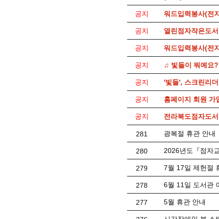
공지
워드입력봉사(전자
공지
열린점자작은도서
공지
워드입력봉사(전자
공지
♫ 빛들이 뭐예요?
공지
'빛들', 스크린리
공지
홈페이지 회원 가
공지
전라북도점자도서관
광복절 휴관 안내
281
2026년도『점자
280
7월 17일 제헌절
279
6월 11일 도서관
278
5월 휴관 안내
277