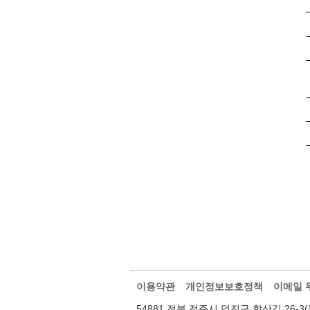
이용약관
개인정보보호정책
이메일 
54881 전북 전주시 덕진구 학산길 26-3(팔복동2가