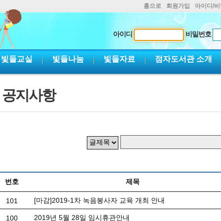
홈으로
회원가입
아이디/
아이디
비밀번호
빛들교실
빛들나눔
빛들자료
점자도서관 소개
공지사항
번호
제목
[마감]2019-1차 녹음봉사자 교육 개최 안내
101
2019년 5월 28일 임시휴관안내
100