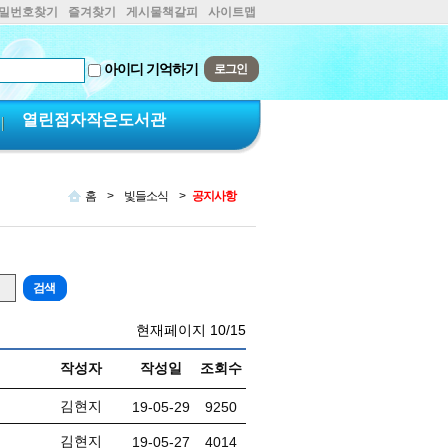
비밀번호찾기
즐겨찾기
게시물책갈피
사이트맵
아이디 기억하기
열린점자작은도서관
홈
>
빛들소식
>
공지사항
현재페이지
10/15
작성자
작성일
조회수
김현지
19-05-29
9250
김현지
19-05-27
4014