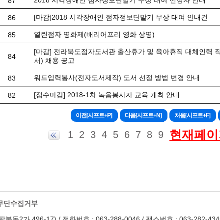
2018 시각장애인 점자정보단말기 무상 대여 선정자 안내
87
[마감]2018 시각장애인 점자정보단말기 무상 대여 안내건
86
열린점자 영화제(배리어프리 영화 상영)
85
[마감] 전라북도점자도서관 출산휴가 및 육아휴직 대체인력 
84
서) 채용 공고
워드입력봉사(전자도서제작) 도서 선정 방법 변경 안내
83
[접수마감] 2018-1차 녹음봉사자 교육 개최 안내
82
현재페이지
1
2
3
4
5
6
7
8
9
무단수집거부
 496-17) / 전화번호 : 063-288-0046 / 팩스번호 : 063-282-4345 / Em