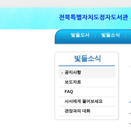
본문 바로가기
서브메뉴 바로가기
주메뉴 바로가기
빛들도서
빛들소식
빛들소식
공지사항
보도자료
FAQ
사서에게 물어보세요
관장과의 대화