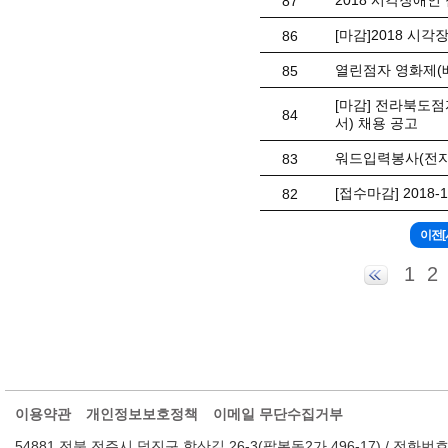
2018 시각장애인
87
[마감]2018 시
86
열린점자 영화제(
85
[마감] 전라북도
84
서) 채용 공고
워드입력봉사(전자
83
[접수마감] 2018
82
1
2
이용약관
개인정보보호정책
이메일 무단수집거부
54881 전북 전주시 덕진구 학산길 26-3(팔복동2가 496-17) / 전화번호 : 063-2