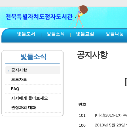
본문 바로가기
서브메뉴 바로가기
주메뉴 바로가기
빛들도서
빛들소식
빛들교실
빛들나눔
공지사항
빛들소식
공지사항
보도자료
FAQ
사서에게 물어보세요
번호
관장과의 대화
[마감]2019-1차
101
2019년 5월 28
100