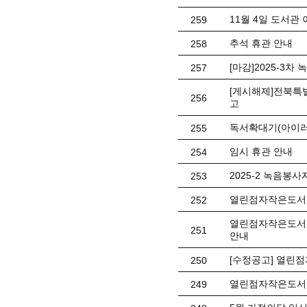
11월 4일 도서관
259
추석 휴관 안내
258
[마감]2025-3차 
257
[게시해제]전북특
256
고
독서확대기(아이러뷰
255
임시 휴관 안내
254
2025-2 녹음봉사자
253
열린점자작은도서관
252
열린점자작은도서관
251
안내
[수정공고] 열린
250
열린점자작은도서관
249