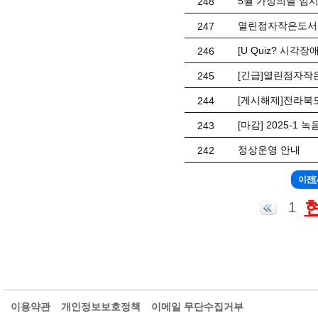
5월 가정의달 임시
248
열린점자작은도서관
247
[U Quiz? 시각
246
[긴급]열린점자작
245
[게시해제]전라북
244
[마감] 2025-1 
243
정상운영 안내
242
1
이용약관
개인정보보호정책
이메일 무단수집거부