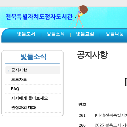
본문 바로가기
서브메뉴 바로가기
주메뉴 바로가기
빛들도서
빛들소식
빛들교실
빛들나눔
공지사항
빛들소식
공지사항
보도자료
FAQ
사서에게 물어보세요
번호
관장과의 대화
[마감]전북특별자
261
2025 불용도서 
260