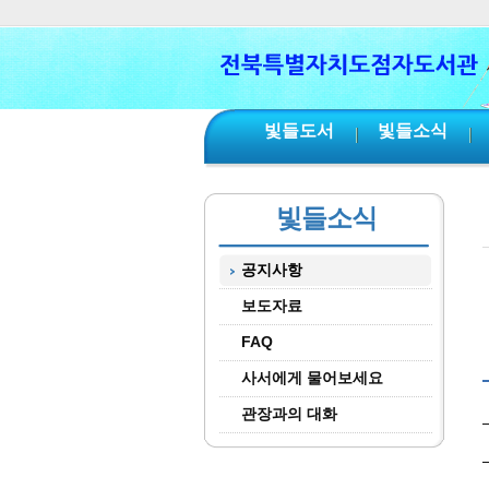
본문 바로가기
서브메뉴 바로가기
주메뉴 바로가기
빛들도서
빛들소식
빛들소식
공지사항
보도자료
FAQ
사서에게 물어보세요
관장과의 대화