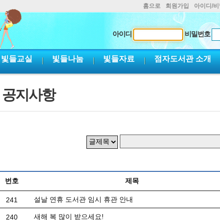
홈으로
회원가입
아이디/
아이디
비밀번호
빛들교실
빛들나눔
빛들자료
점자도서관 소개
공지사항
번호
제목
설날 연휴 도서관 임시 휴관 안내
241
새해 복 많이 받으세요!
240