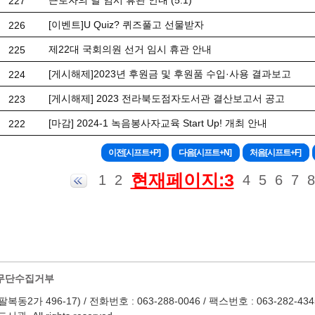
근로자의 날 임시 휴관 안내 (5.1)
227
[이벤트]U Quiz? 퀴즈풀고 선물받자
226
제22대 국회의원 선거 임시 휴관 안내
225
[게시해제]2023년 후원금 및 후원품 수입·사용 결과보고
224
[게시해제] 2023 전라북도점자도서관 결산보고서 공고
223
[마감] 2024-1 녹음봉사자교육 Start Up! 개최 안내
222
현재페이지:3
1
2
4
5
6
7
8
무단수집거부
 496-17) / 전화번호 : 063-288-0046 / 팩스번호 : 063-282-4345 / Em