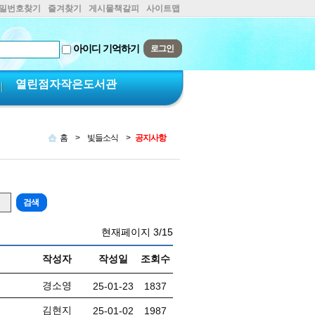
비밀번호찾기
즐겨찾기
게시물책갈피
사이트맵
아이디 기억하기
열린점자작은도서관
홈
>
빛들소식
>
공지사항
현재페이지
3/15
작성자
작성일
조회수
경소영
25-01-23
1837
김현지
25-01-02
1987