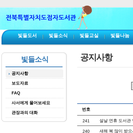
본문 바로가기
서브메뉴 바로가기
주메뉴 바로가기
빛들도서
빛들소식
빛들교실
빛들나눔
공지사항
빛들소식
공지사항
보도자료
FAQ
사서에게 물어보세요
번호
관장과의 대화
설날 연휴 도서관 
241
새해 복 많이 받으
240