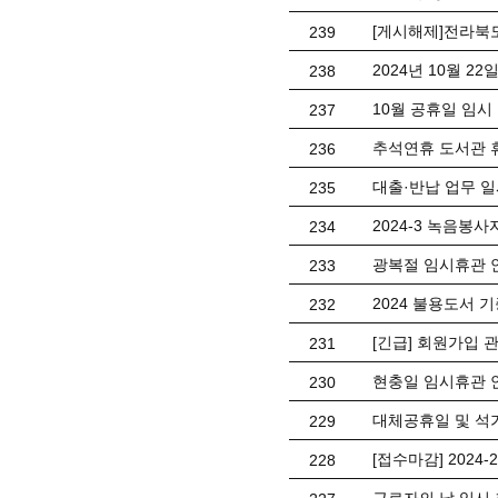
[게시해제]전라북
239
2024년 10월 2
238
10월 공휴일 임시
237
추석연휴 도서관 
236
대출·반납 업무 일
235
2024-3 녹음봉사자
234
광복절 임시휴관 
233
2024 불용도서 
232
[긴급] 회원가입 
231
현충일 임시휴관 
230
대체공휴일 및 석
229
[접수마감] 2024-
228