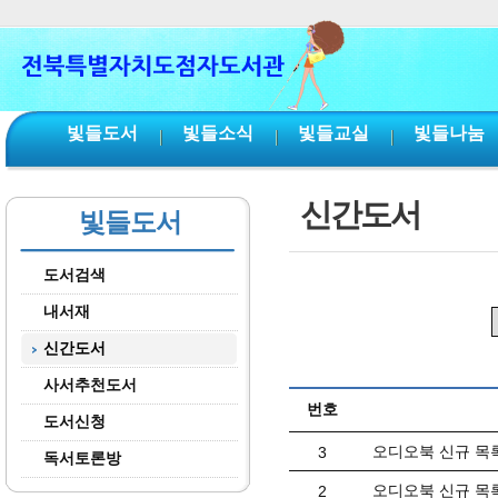
본문 바로가기
서브메뉴 바로가기
주메뉴 바로가기
빛들도서
빛들소식
빛들교실
빛들나눔
신간도서
빛들도서
도서검색
내서재
신간도서
사서추천도서
번호
도서신청
오디오북 신규 목록
3
독서토론방
오디오북 신규 목록
2