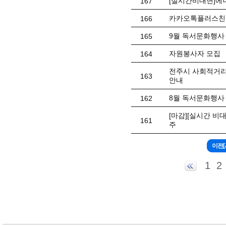
[실시간비대면]에
167
카카오톡플러스친
166
9월 독서문화행사 
165
자원봉사자 모집
164
전주시 사회적거리
163
안내
8월 독서문화행사 
162
[마감][실시간 비
161
주
1
2