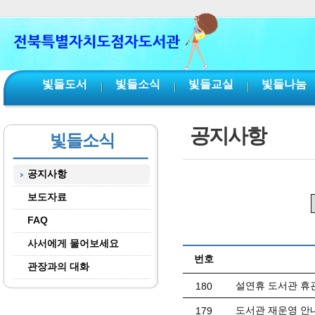
본문 바로가기
서브메뉴 바로가기
주메뉴 바로가기
빛들도서
빛들소식
빛들교실
빛들나눔
공지사항
빛들소식
공지사항
보도자료
FAQ
사서에게 물어보세요
번호
관장과의 대화
설연휴 도서관 휴관 안
180
도서관 재운영 안
179