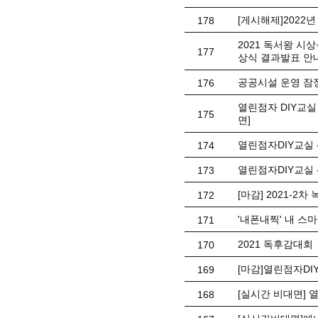
[게시해제]202
178
2021 독서왕 시
177
상식 결과발표 안
공공시설 운영 잠
176
열린점자 DIY교
175
면]
열린점자DIY교실
174
열린점자DIY교실 
173
[마감] 2021-2
172
'내폰내찍' 내 스
171
2021 독후감대회
170
[마감]열린점자DI
169
[실시간 비대면] 
168