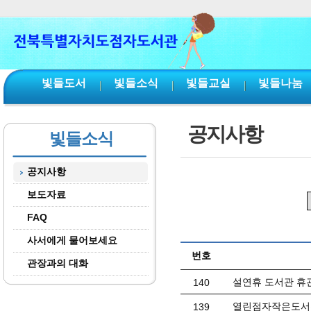
본문 바로가기
서브메뉴 바로가기
주메뉴 바로가기
빛들도서
빛들소식
빛들교실
빛들나눔
공지사항
빛들소식
공지사항
보도자료
FAQ
사서에게 물어보세요
번호
관장과의 대화
설연휴 도서관 휴
140
열린점자작은도서
139