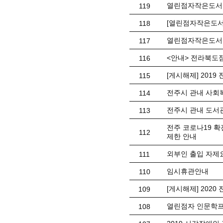
열린점자작은도서
119
[열린점자작은도서
118
열린점자작은도서관
117
<안내> 전라북도
116
[게시해제] 201
115
전주시 관내 사회복
114
전주시 관내 도서
113
전주 코로나19 확
112
제한 안내
외부인 출입 자제
111
임시휴관안내
110
[게시해제] 202
109
열린점자 인문학프로
108