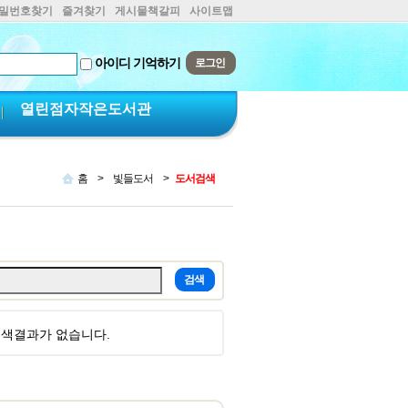
비밀번호찾기
즐겨찾기
게시물책갈피
사이트맵
아이디 기억하기
열린점자작은도서관
홈
>
빛들도서
>
도서검색
 검색결과가 없습니다.