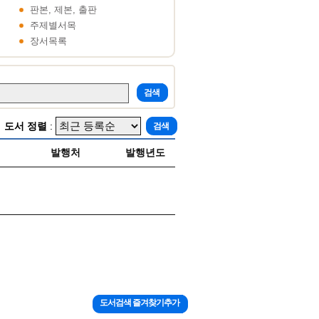
판본, 제본, 출판
주제별서목
장서목록
도서 정렬
:
발행처
발행년도
도서검색 즐겨찾기추가