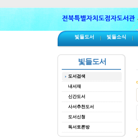
본문 바로가기
서브메뉴 바로가기
주메뉴 바로가기
빛들도서
빛들소식
빛들도서
도서검색
내서재
신간도서
사서추천도서
도서신청
독서토론방