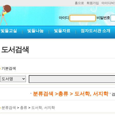
홈으로
회원가입
아이디/
아이디
비밀번호
빛들교실
빛들나눔
빛들자료
점자도서관 소개
도서검색
기본검색
분류검색 >총류 > 도서학, 서지학
'
'
분류검색
>
총류
>
도서학, 서지학