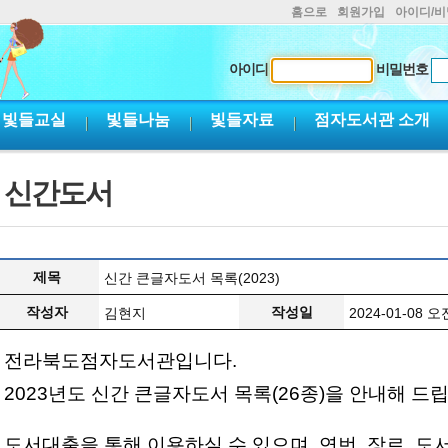
홈으로
회원가입
아이디/
아이디
비밀번호
빛들교실
빛들나눔
빛들자료
점자도서관 소개
신간도서
제목
신간 큰글자도서 목록(2023)
작성자
작성일
김현지
2024-01-08 오전
전라북도점자도서관입니다.
2023년도 신간 큰글자도서 목록(26종)을 안내해 드
도서대출을 통해 이용하실 수 있으며, 연번, 장르, 도서