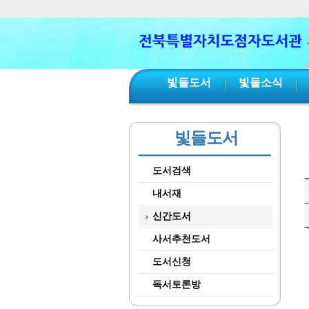
본문 바로가기
서브메뉴 바로가기
주메뉴 바로가기
빛들도서
빛들소식
빛들도서
도서검색
내서재
신간도서
사서추천도서
도서신청
독서토론방