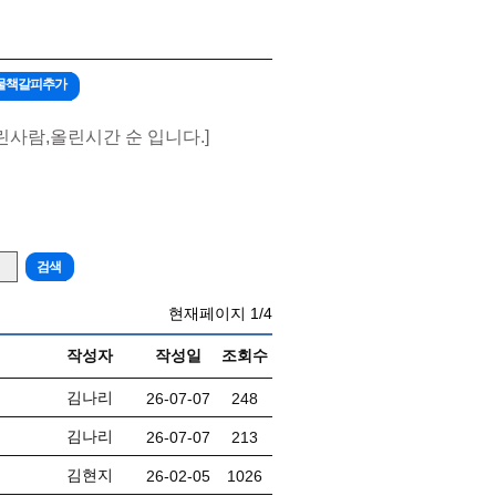
게시물책갈피추가
린사람,올린시간 순 입니다.]
현재페이지
1/4
작성자
작성일
조회수
김나리
26-07-07
248
김나리
26-07-07
213
김현지
26-02-05
1026