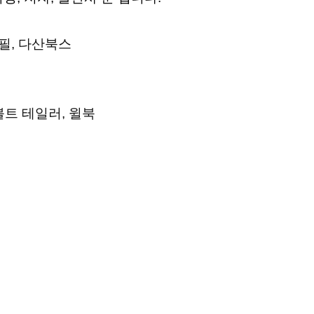
경필, 다산북스
볼트 테일러, 윌북