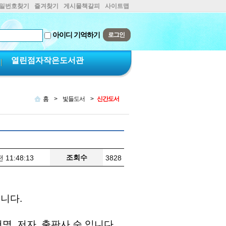
비밀번호찾기
즐겨찾기
게시물책갈피
사이트맵
아이디 기억하기
열린점자작은도서관
홈
>
빛들도서
>
신간도서
조회수
 11:48:13
3828
립니다.
명, 저자, 출판사 순 입니다.