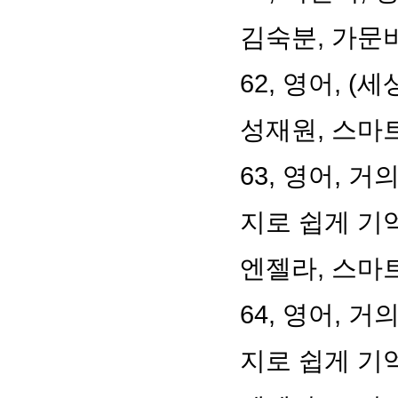
김숙분
,
가문
62,
영어
, (
세
성재원
,
스마
63,
영어
,
거의
지로 쉽게 기
엔젤라
,
스마
64,
영어
,
거의
지로 쉽게 기