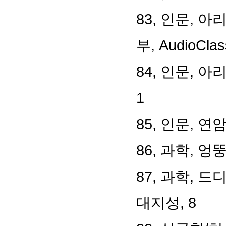
83,
인문
,
아
부
, AudioClas
84,
인문
,
아리
1
85,
인문
,
연
86,
과학
,
엉뚱
87,
과학
,
드디
대지성
, 8