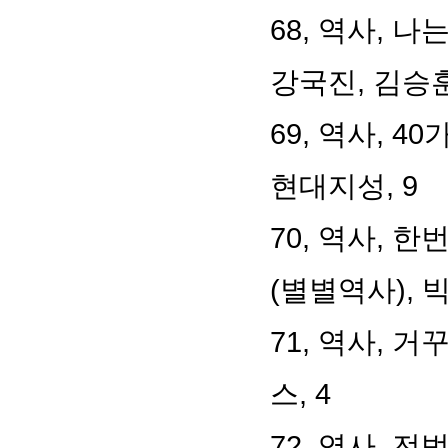
68,
역사
,
나는
강국진
,
김승
69,
역사
, 40
가
현대지성
, 9
70,
역사
,
한번
(
별별역사
),
71,
역사
,
거꾸
스
, 4
72,
역사
,
전범