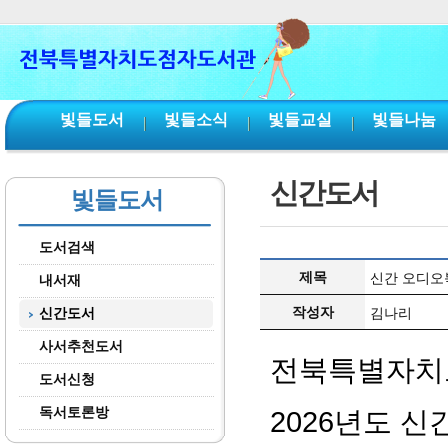
본문 바로가기
서브메뉴 바로가기
주메뉴 바로가기
빛들도서
빛들소식
빛들교실
빛들나눔
신간도서
빛들도서
도서검색
제목
신간 오디오북
내서재
작성자
신간도서
김나리
사서추천도서
전북특별자치
도서신청
독서토론방
2026년도 신