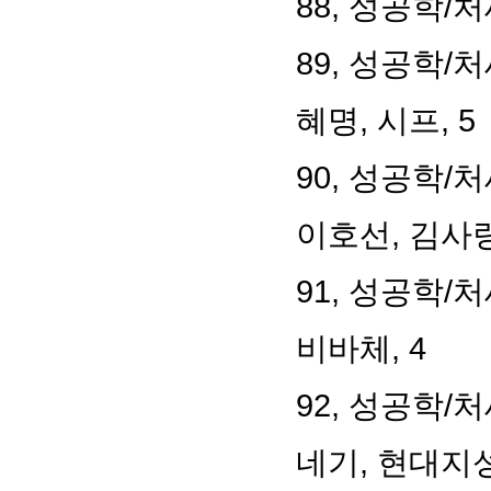
88,
성공학
/
처
89,
성공학
/
처
혜명
,
시프
, 5
90,
성공학
/
처
이호선
,
김사
91,
성공학
/
처
비바체
, 4
92,
성공학
/
처
네기
,
현대지