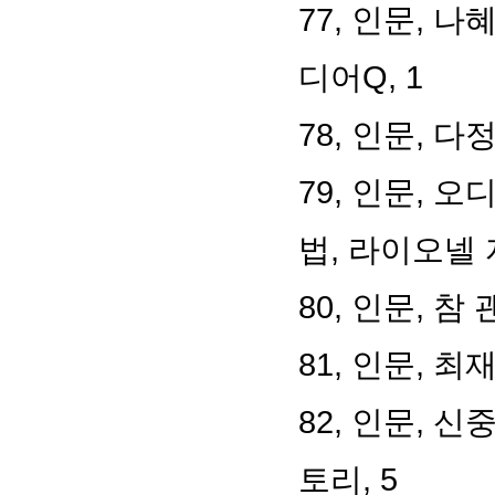
77,
인문
,
나혜
디어
Q, 1
78,
인문
,
다정
79,
인문
,
오디
법
,
라이오넬 
80,
인문
,
참 
81,
인문
,
최재
82,
인문
,
신
토리
, 5