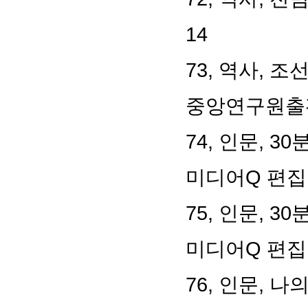
14
73,
역사
,
조선
중앙연구원출
74,
인문
, 30
미디어
Q
편집
75,
인문
, 30
미디어
Q
편집
76,
인문
,
나의