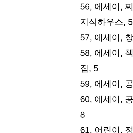
56,
에세이
,
지식하우스
, 5
57,
에세이
,
창
58,
에세이
,
책
집
, 5
59,
에세이
,
공
60,
에세이
,
공
8
61,
어린이
,
정