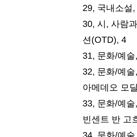
29,
국내소설
30,
시
,
사람과
션
(OTD), 4
31,
문화
/
예술
32,
문화
/
예술
아메데오 모
33,
문화
/
예술
빈센트 반 고
34,
문화
/
예술