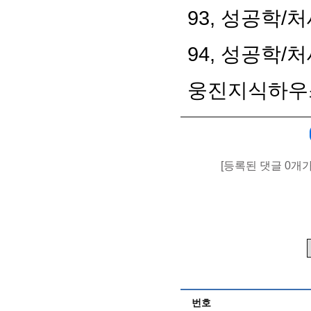
93,
성공학
/
처
94,
성공학
/
처
웅진지식하우
[등록된 댓글 0개
번호