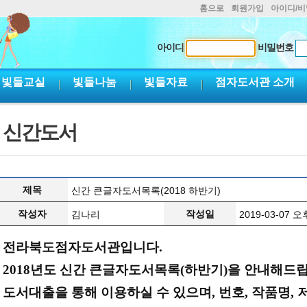
홈으로
회원가입
아이디/
아이디
비밀번호
빛들교실
빛들나눔
빛들자료
점자도서관 소개
신간도서
제목
신간 큰글자도서목록(2018 하반기)
작성자
작성일
김나리
2019-03-07 오후
전라북도점자도서관입니다.
2018년도 신간 큰글자도서목록(하반기)을 안내해
도서대출을 통해 이용하실 수 있으며, 번호, 작품명, 