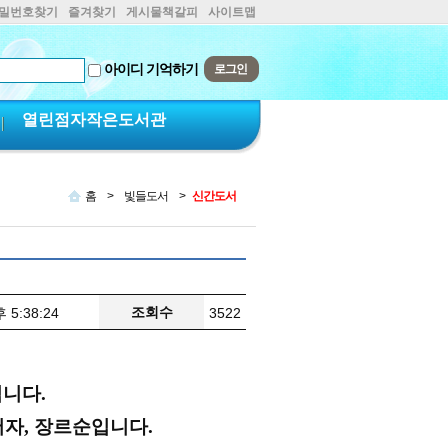
비밀번호찾기
즐겨찾기
게시물책갈피
사이트맵
아이디 기억하기
열린점자작은도서관
홈
>
빛들도서
>
신간도서
조회수
 5:38:24
3522
드립니다.
저자, 장르순입니다.