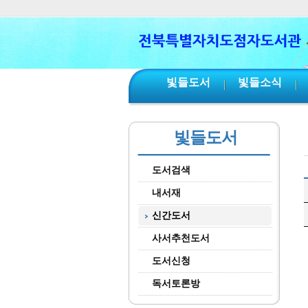
본문 바로가기
서브메뉴 바로가기
주메뉴 바로가기
빛들도서
빛들소식
빛들도서
도서검색
내서재
신간도서
사서추천도서
도서신청
독서토론방