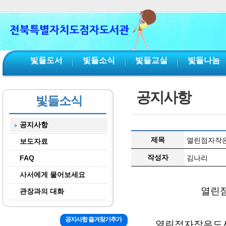
본문 바로가기
서브메뉴 바로가기
주메뉴 바로가기
빛들도서
빛들소식
빛들교실
빛들나눔
공지사항
빛들소식
공지사항
제목
열린점자작은
보도자료
작성자
FAQ
김나리
사서에게 물어보세요
열린점
관장과의 대화
공지사항 즐겨찾기추가
열린점자작은도서