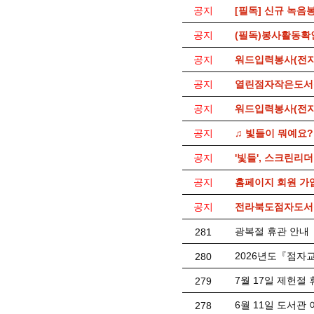
공지
[필독] 신규 녹음
공지
(필독)봉사활동확
공지
워드입력봉사(전자
공지
열린점자작은도서
공지
워드입력봉사(전자
공지
♫ 빛들이 뭐예요?
공지
'빛들', 스크린리
공지
홈페이지 회원 가
공지
전라북도점자도서관
광복절 휴관 안내
281
2026년도『점자
280
7월 17일 제헌절
279
6월 11일 도서관
278