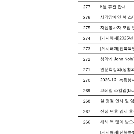
5월 휴관 안내
277
시각장애인 북 스
276
자원봉사자 모집 
275
[게시해제]2025
274
[게시해제]전북특
273
성악가 John No
272
인문학강의(생활의
271
2026-1차 녹음봉사
270
브레일 스킬업(Braill
269
설 명절 인사 및 
268
신정 연휴 임시 휴관 
267
새해 복 많이 받으
266
[게시해제]전북특별