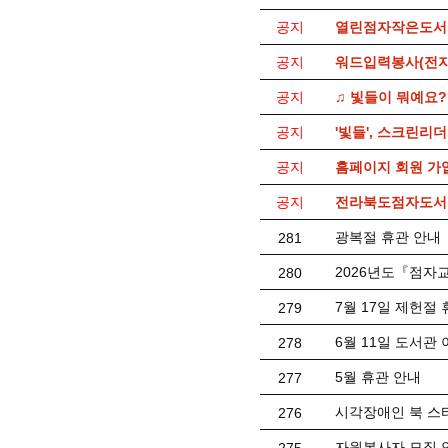
공지
열린점자작은도서
공지
워드입력봉사(전자
공지
♫ 빛들이 뭐예요?
공지
'빛들', 스크린리
공지
홈페이지 회원 가
공지
전라북도점자도서관
광복절 휴관 안내
281
2026년도『점자
280
7월 17일 제헌절
279
6월 11일 도서관
278
5월 휴관 안내
277
시각장애인 북 스
276
자원봉사자 모집 