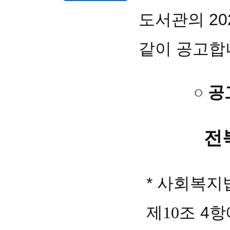
도서관의
20
같이 공고합
○ 공
전
*
사회복지
제
조 4
10