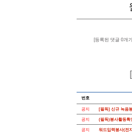
[등록된 댓글 0개
번호
공지
[필독] 신규 녹음
공지
(필독)봉사활동확
공지
워드입력봉사(전자