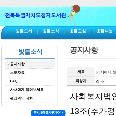
본문 바로가기
서브메뉴 바로가기
주메뉴 바로가기
빛들도서
빛들소식
빛들교실
빛들나눔
공지사항
빛들소식
공지사항
제목
[게시해제]
보도자료
작성자
FAQ
김나리
사서에게 물어보세요
사회복지법인
관장과의 대화
13
조
(추가
공지사항 즐겨찾기추가