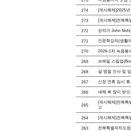
275
[게시해제]2025
274
[게시해제]전북특
273
성악가 John No
272
인문학강의(생활의
271
2026-1차 녹음봉사
270
브레일 스킬업(Braill
269
설 명절 인사 및 
268
신정 연휴 임시 휴관 
267
새해 복 많이 받으
266
[게시해제]전북특별
265
고
[게시해제]전북특
264
전북특별자치도점자
263