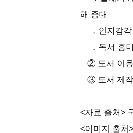
해 증대
․ 인지감각 
․ 독서 흥미
② 도서 이용
③ 도서 제작
<자료 출처>
<이미지 출처>