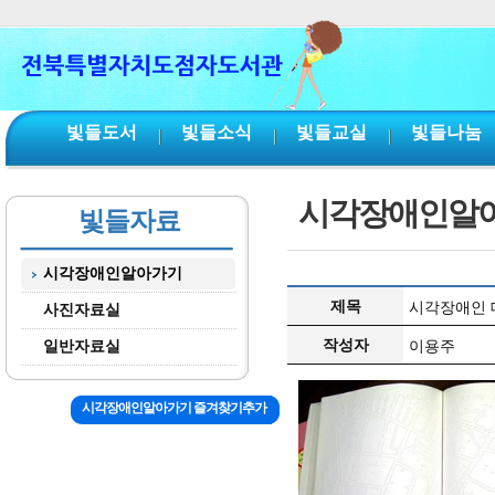
본문 바로가기
서브메뉴 바로가기
주메뉴 바로가기
빛들도서
빛들소식
빛들교실
빛들나눔
시각장애인알
빛들자료
시각장애인알아가기
제목
시각장애인 대체
사진자료실
작성자
일반자료실
이용주
시각장애인알아가기 즐겨찾기추가