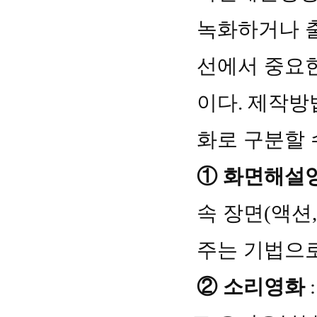
녹화하거나 
선에서 중요한
이다
.
제작방
화로 구분할 
①
화면해설
속 장면
(
액션
주는 기법으
②
소리영화