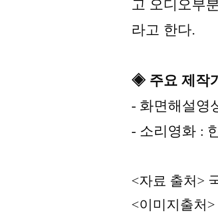
고 오디오부분
라고 한다
.
◈
주요 제작
-
화면해설영
-
소리영화
:
<자료 출처>
<이미지출처>