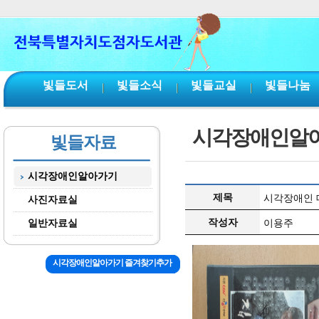
본문 바로가기
서브메뉴 바로가기
주메뉴 바로가기
빛들도서
빛들소식
빛들교실
빛들나눔
시각장애인알
빛들자료
시각장애인알아가기
제목
시각장애인 
사진자료실
작성자
일반자료실
이용주
시각장애인알아가기 즐겨찾기추가