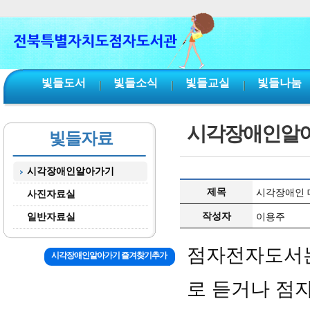
본문 바로가기
서브메뉴 바로가기
주메뉴 바로가기
빛들도서
빛들소식
빛들교실
빛들나눔
시각장애인알
빛들자료
시각장애인알아가기
제목
시각장애인 대체자
사진자료실
작성자
일반자료실
이용주
점자전자도서는
시각장애인알아가기 즐겨찾기추가
로 듣거나 점