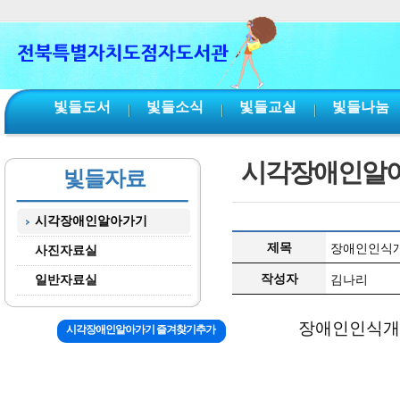
본문 바로가기
서브메뉴 바로가기
주메뉴 바로가기
빛들도서
빛들소식
빛들교실
빛들나눔
시각장애인알
빛들자료
시각장애인알아가기
제목
장애인인식개
사진자료실
작성자
일반자료실
김나리
장애인인식개
시각장애인알아가기 즐겨찾기추가