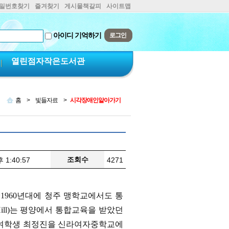
비밀번호찾기
즐겨찾기
게시물책갈피
사이트맵
아이디 기억하기
열린점자작은도서관
홈
>
빛들자료
>
시각장애인알아가기
조회수
 1:40:57
4271
1960년대에 청주 맹학교에서도 통
Hill)는 평양에서 통합교육을 받았던
한 여학생 최정진을 신라여자중학교에