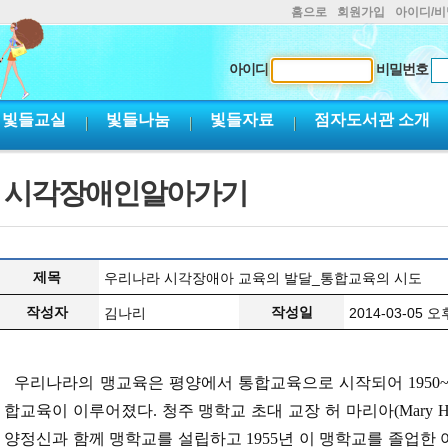
홈으로
회원가입
아이디/
아이디
비밀번호
빛들교실
빛들나눔
빛들자료
점자도서관 소개
시각장애인알아가기
제목
우리나라 시각장애아 교육의 발달_통합교육의 시도
작성자
작성일
김나리
2014-03-05 오후
우리나라의 맹교육은 평양에서 통합교육으로 시작되어 1950~
합교육이 이루어졌다. 청주 맹학교 초대 교장 허 마리아(Mary 
양정신과 함께 맹학교를 설립하고 1955년 이 맹학교를 졸업