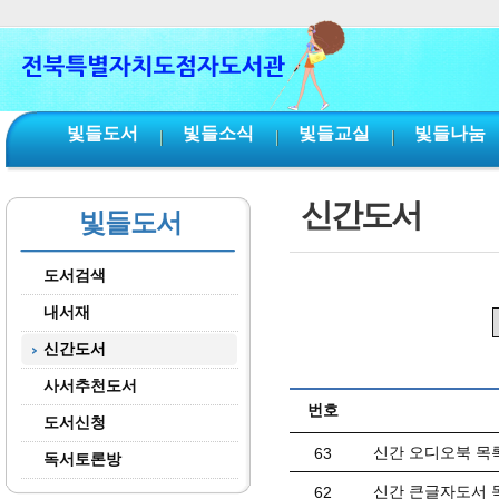
본문 바로가기
서브메뉴 바로가기
주메뉴 바로가기
빛들도서
빛들소식
빛들교실
빛들나눔
신간도서
빛들도서
도서검색
내서재
신간도서
사서추천도서
번호
도서신청
신간 오디오북 목록(
63
독서토론방
신간 큰글자도서 목
62