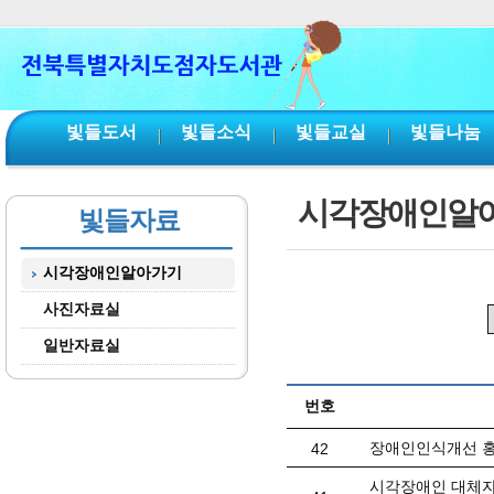
본문 바로가기
서브메뉴 바로가기
주메뉴 바로가기
빛들도서
빛들소식
빛들교실
빛들나눔
시각장애인알
빛들자료
시각장애인알아가기
사진자료실
일반자료실
번호
장애인인식개선 홍
42
시각장애인 대체자료