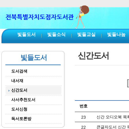
본문 바로가기
서브메뉴 바로가기
주메뉴 바로가기
빛들도서
빛들소식
빛들교실
빛들나눔
신간도서
빛들도서
도서검색
내서재
신간도서
사서추천도서
번호
도서신청
신간 오디오북 목록(
23
독서토론방
큰글자도서 신간 목
22