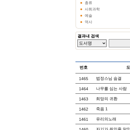
총류
사회과학
예술
역사
결과내 검색
번호
법정스님 숨결
1465
나무를 심는 사람
1464
희망의 귀환
1463
죽음 1
1462
유리의노래
1461
자기가 쥐인줄 알
1460