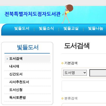
본문 바로가기
서브메뉴 바로가기
주메뉴 바로가기
빛들도서
빛들소식
빛들교실
빛들나눔
도서검색
빛들도서
도서검색
기본검색
내서재
신간도서
사서추천도서
도서신청
독서토론방
분류검색