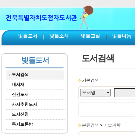
본문 바로가기
서브메뉴 바로가기
주메뉴 바로가기
빛들도서
빛들소식
빛들교실
빛들나눔
도서검색
빛들도서
도서검색
기본검색
내서재
신간도서
사서추천도서
도서신청
독서토론방
분류검색
>
기술과학