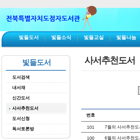
본문 바로가기
서브메뉴 바로가기
주메뉴 바로가기
빛들도서
빛들소식
빛들교실
빛들나눔
사서추천도서
빛들도서
도서검색
내서재
신간도서
사서추천도서
번호
도서신청
7월의 사서추천도
101
독서토론방
6월의 사서추천도
100