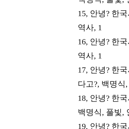
15,
안녕
?
한
역사
, 1
16,
안녕
?
한
역사
, 1
17,
안녕
?
한
다고
?,
백명식
18,
안녕
?
한
백명식
,
풀빛
,
19,
안녕
?
한