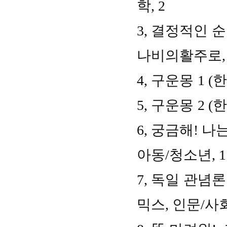
학
, 2
3,
결정적인 순
나비의활주로
4,
구운몽
1 (
한
5,
구운몽
2 (
한
6,
궁금해
!
나는
아동
/
청소년
, 1
7,
독일 관념론
믹스
,
인문
/
사