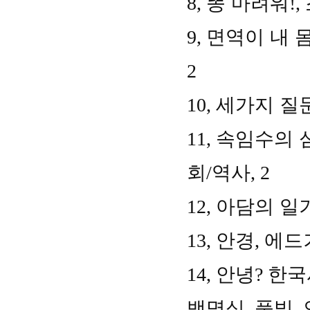
8,
똥 마려워
!,
9,
면역이 내 
2
10,
세가지 질
11,
속임수의 
회
/
역사
, 2
12,
아담의 일
13,
안경
,
에드
14,
안녕
?
한
백명식
,
풀빛
,