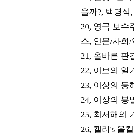
을까
?,
백명식
20,
영국 보수
스
,
인문
/
사회
/
21,
올바른 판
22,
이브의 일
23,
이상의 동
24,
이상의 봉
25,
최서해의 
26,
켈리
's
올킬