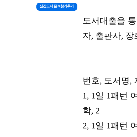
신간도서 즐겨찾기추가
도서대출을 통
자
,
출판사
,
장
번호
,
도서명
,
1, 1
일
1
패턴 
학
, 2
2, 1
일
1
패턴 