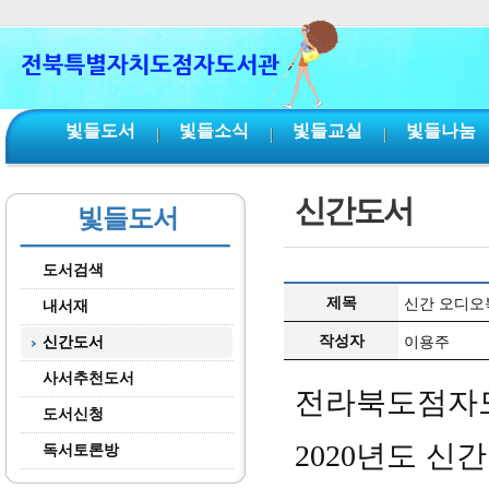
본문 바로가기
서브메뉴 바로가기
주메뉴 바로가기
빛들도서
빛들소식
빛들교실
빛들나눔
신간도서
빛들도서
도서검색
제목
신간 오디오북
내서재
작성자
신간도서
이용주
사서추천도서
전라북도점자
도서신청
2020
년도 신간
독서토론방