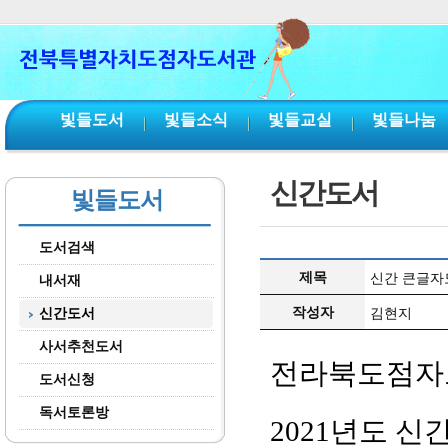
본문 바로가기
서브메뉴 바로가기
주메뉴 바로가기
빛들도서
빛들소식
빛들교실
빛들나눔
신간도서
빛들도서
도서검색
제목
신간 큰글자도
내서재
작성자
신간도서
김현지
사서추천도서
전라북도점자
도서신청
독서토론방
2021
년도 신