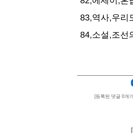
82,에세이,혼
83,역사,우리
84,소설,조
[등록된 댓글 0개