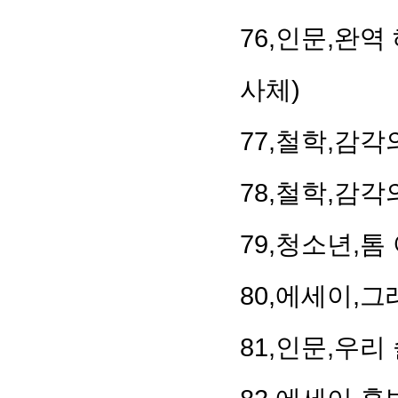
76,인문,완역
사체)
77,철학,감각
78,철학,감각
79,청소년,
80,에세이,
81,인문,우리