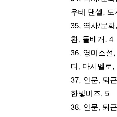
우테 댄셸, 도
35, 역사/문
환, 돌베개, 4
36, 영미소설
티, 마시멜로, 
37, 인문, 
한빛비즈, 5
38, 인문, 