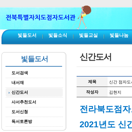
본문 바로가기
서브메뉴 바로가기
주메뉴 바로가기
빛들도서
빛들소식
빛들교실
빛들나눔
신간도서
빛들도서
도서검색
제목
신간 점자도서
내서재
작성자
신간도서
김현지
사서추천도서
전라북도점자
도서신청
독서토론방
2021년도 