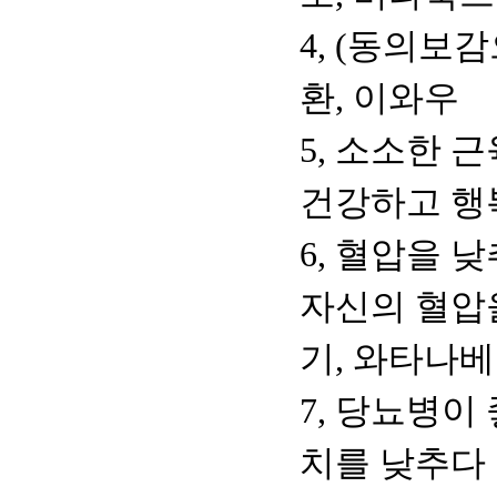
4, (동의보
환, 이와우
5, 소소한 
건강하고 행복
6, 혈압을 낮
자신의 혈압
기, 와타나베
7, 당뇨병이
치를 낮추다 