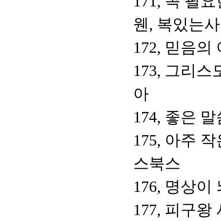
171, 꼭 필
웬, 복있는
172, 믿음의
173, 그리
아
174, 좋은 
175, 아주
스북스
176, 명상
177, 피구왕