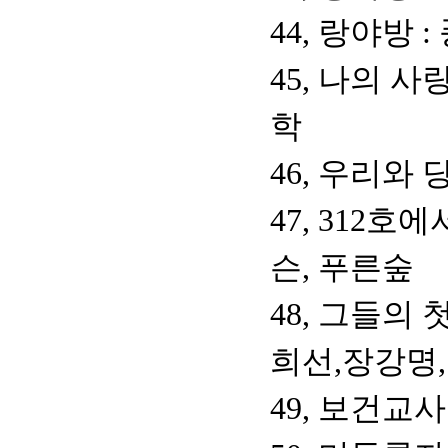
44, 랑야방 
45, 나의 사
학
46, 우리와
47, 312호
슨, 푸른숲
48, 그들의
희선,장강명
49, 보건교