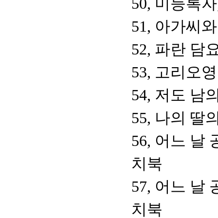
50, 미등록
51, 아가씨
52, 파란 담
53, 고리오
54, 저도 남
55, 나의 딸
56, 어느 
치북
57, 어느 
치북