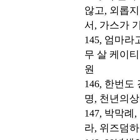
않고, 외롭지
서, 가스가 
145, 엄마
무 살 케이티
원
146, 한번
명, 천년의
147, 박막례
라, 위즈덤