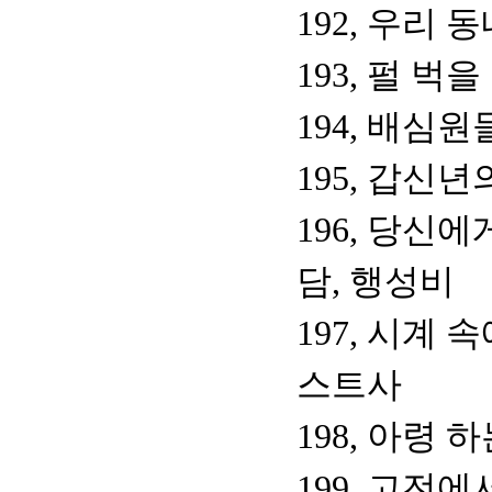
192, 우리 
193, 펄 
194, 배심
195, 갑신년
196, 당신
담, 행성비
197, 시계
스트사
198, 아령 
199, 고전에