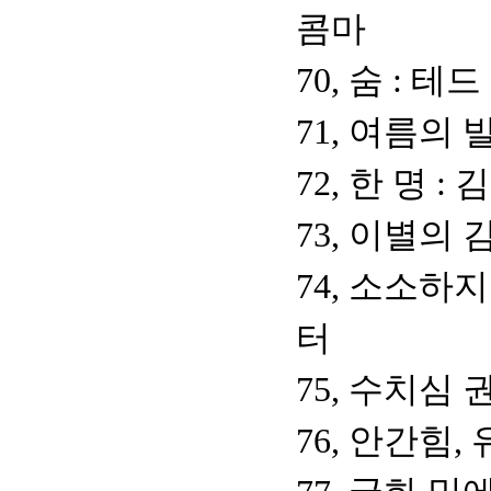
콤마
70, 숨 : 테
71, 여름의 
72, 한 명 
73, 이별의
74, 소소하
터
75, 수치심
76, 안간힘