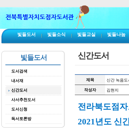
본문 바로가기
서브메뉴 바로가기
주메뉴 바로가기
빛들도서
빛들소식
빛들교실
빛들나눔
신간도서
빛들도서
도서검색
제목
신간 녹음도서(
내서재
작성자
신간도서
김현지
사서추천도서
전라북도점
도서신청
독서토론방
2021년도 