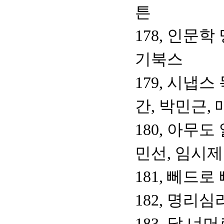
튼
178, 인문학
기북스
179, 시냅
간, 박민근,
180, 아무
민선, 임시
181, 뻬드로
182, 명리
183, 달 너