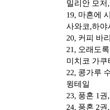
밀리안 모저
19, 마흔에
사와코,하야
20, 커피 
21, 오래도
미치코 가쿠
22, 콩가루 
윙테일
23, 풍혼 1
24, 풍혼 2