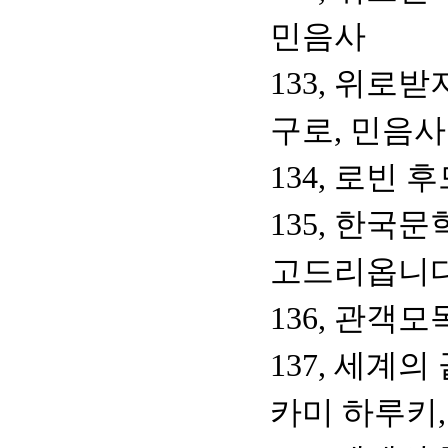
민음사
133, 위로
구로, 민음사
134, 로빈
135, 한국
고드리옵니다
136, 관객모
137, 세계
카미 하루키