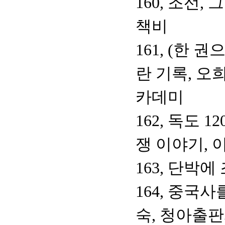
160, 조선,
책비
161, (한 
란 기록, 오
카데미
162, 독도 
쟁 이야기, 
163, 단박
164, 중국사
숙, 청아출