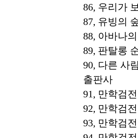
86, 우리가 
87, 유빙의 
88, 아바나
89, 판탈롱
90, 다른 사
출판사
91, 만학검전
92, 만학검전
93, 만학검전
94, 만학검전