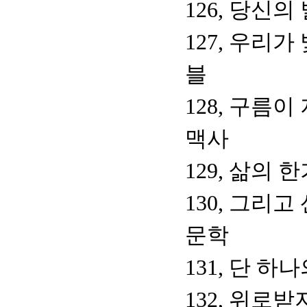
126, 당신
127, 우리가
블
128, 구름
맥사
129, 삶의
130, 그리
문학
131, 단 하
132, 위로