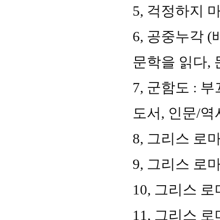
5,
걱정하지 
6,
공중누각
(
문학을 읽다
,
7,
군함도
:
부
도서
,
인문
/
역
8,
그리스 로마
9,
그리스 로마
10,
그리스 로
11,
그리스 로