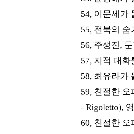
54,
이문세가 
55,
전북의 숨
56,
주생전
,
문
57,
지적 대화
58,
최유라가 
59,
친절한 오
- Rigoletto),
60,
친절한 오