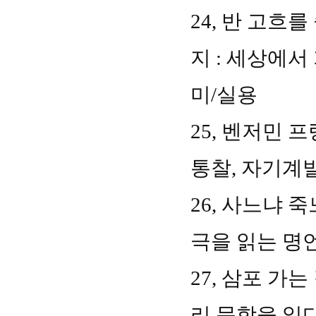
24,
반 고흐를
지
:
세상에서 
미
/
실용
25,
벤저민 프
통찰
,
자기계
26,
사느냐 죽
극을 읽는 명
27,
삼포 가는
리 문학을 읽