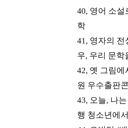
40,
영어 소설
학
41,
영자의 
우
,
우리 문학
42,
옛 그림에
원 우수출판
43,
오늘
,
나는
행 청소년에서