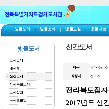
본문 바로가기
서브메뉴 바로가기
주메뉴 바로가기
빛들도서
빛들소식
빛들교실
빛들나눔
신간도서
빛들도서
도서검색
제목
신간 오디오북
내서재
작성자
신간도서
김나리
사서추천도서
전라북도점
도서신청
독서토론방
2017년도 신