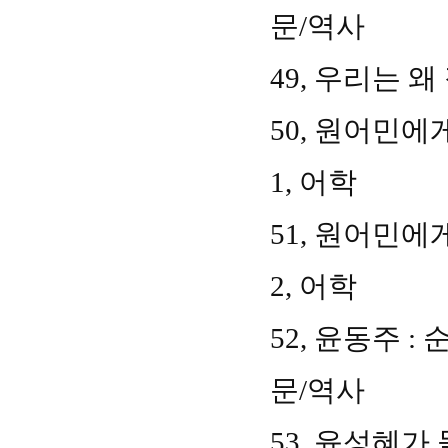
문
/
역사
49,
우리는 왜
50,
원어민에게
1,
어학
51,
원어민에게
2,
어학
52,
윤동주
:
문
/
역사
53,
윤성혜가 