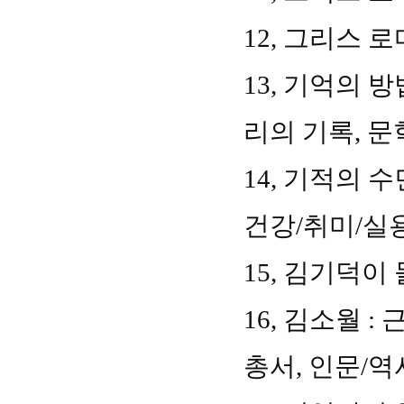
12,
그리스 로
13,
기억의 방
리의 기록
,
문
14,
기적의 
건강
/
취미
/
실
15,
김기덕이 
16,
김소월
:
총서
,
인문
/
역