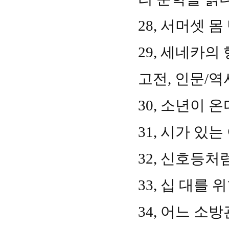
28,
서머셋 몸
29,
세네카의
고전
,
인문
/
역
30,
소년이 온
31,
시가 있는
32,
신호등처
33,
십 대를 위
34,
어느 소방