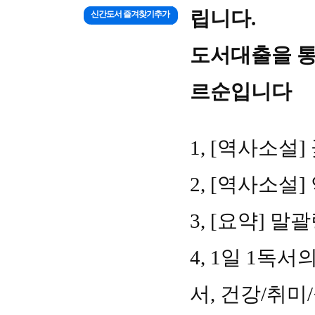
립니다.
신간도서 즐겨찾기추가
도서대출을 통해
르순입니다
1, [
역사소설
]
2, [
역사소설
]
3, [
요약
]
말괄
4, 1
일
1
독서의
서
,
건강
/
취미
/