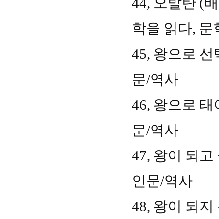
44,
오발탄
(
배
학을 읽다
,
문
45,
왕으로 선
문
/
역사
46,
왕으로 태
문
/
역사
47,
왕이 되고
인문
/
역사
48,
왕이 되지