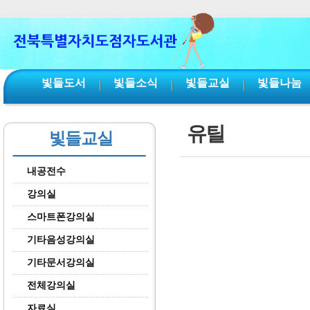
본문 바로가기
서브메뉴 바로가기
주메뉴 바로가기
빛들도서
빛들소식
빛들교실
빛들나눔
유틸
빛들교실
내공전수
강의실
스마트폰강의실
기타음성강의실
기타문서강의실
전체강의실
자료실