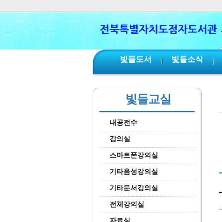
본문 바로가기
서브메뉴 바로가기
주메뉴 바로가기
빛들도서
빛들소식
빛들교실
내공전수
강의실
스마트폰강의실
기타음성강의실
기타문서강의실
전체강의실
자료실