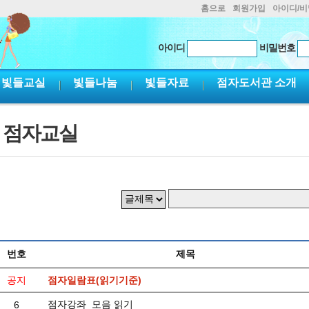
홈으로
회원가입
아이디/
아이디
비밀번호
빛들교실
빛들나눔
빛들자료
점자도서관 소개
점자교실
번호
제목
공지
점자일람표(읽기기준)
점자강좌_모음 읽기
6