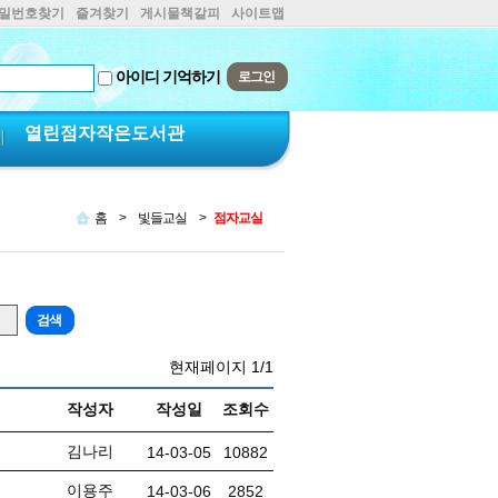
비밀번호찾기
즐겨찾기
게시물책갈피
사이트맵
아이디 기억하기
열린점자작은도서관
홈
>
빛들교실
>
점자교실
현재페이지
1/1
작성자
작성일
조회수
김나리
14-03-05
10882
이용주
14-03-06
2852