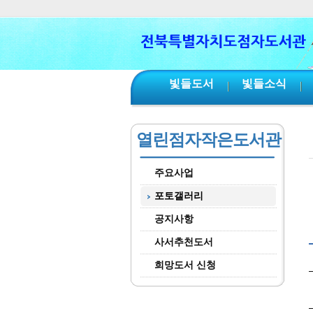
본문 바로가기
서브메뉴 바로가기
주메뉴 바로가기
빛들도서
빛들소식
열린점자작은도서관
주요사업
포토갤러리
공지사항
사서추천도서
희망도서 신청