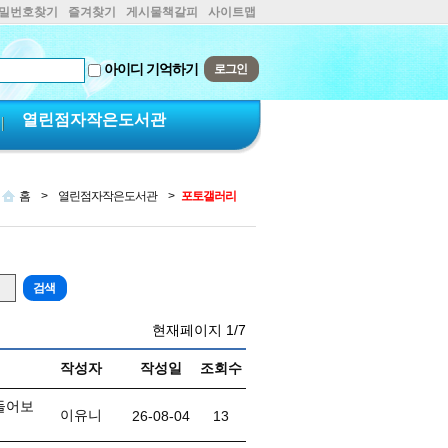
비밀번호찾기
즐겨찾기
게시물책갈피
사이트맵
아이디 기억하기
열린점자작은도서관
홈
>
열린점자작은도서관
>
포토갤러리
현재페이지
1/7
작성자
작성일
조회수
만들어보
이유니
26-08-04
13