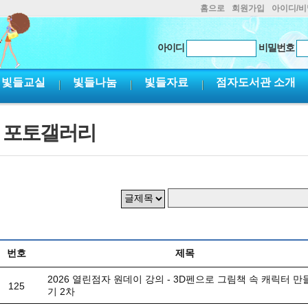
홈으로
회원가입
아이디/
아이디
비밀번호
빛들교실
빛들나눔
빛들자료
점자도서관 소개
포토갤러리
번호
제목
2026 열린점자 원데이 강의 - 3D펜으로 그림책 속 캐릭터 
125
기 2차