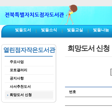
본문 바로가기
서브메뉴 바로가기
주메뉴 바로가기
빛들도서
빛들소식
빛들교실
빛들나눔
희망도서 신청
열린점자작은도서관
주요사업
포토갤러리
공지사항
사서추천도서
번호
희망도서 신청