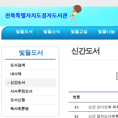
본문 바로가기
서브메뉴 바로가기
주메뉴 바로가기
빛들도서
빛들소식
빛들교실
빛들나눔
신간도서
빛들도서
도서검색
내서재
신간도서
사서추천도서
번호
도서신청
신간 오디오북 목록(
43
독서토론방
신간 점자도서목록(
42