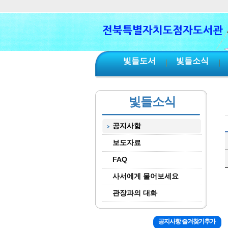
본문 바로가기
서브메뉴 바로가기
주메뉴 바로가기
빛들도서
빛들소식
빛들소식
공지사항
보도자료
FAQ
사서에게 물어보세요
관장과의 대화
공지사항 즐겨찾기추가