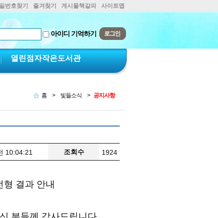
비밀번호찾기
즐겨찾기
게시물책갈피
사이트맵
아이디 기억하기
열린점자작은도서관
홈
>
빛들소식
>
공지사항
조회수
 10:04:21
1924
전형 결과 안내
주신 분들께 감사드립니다
.