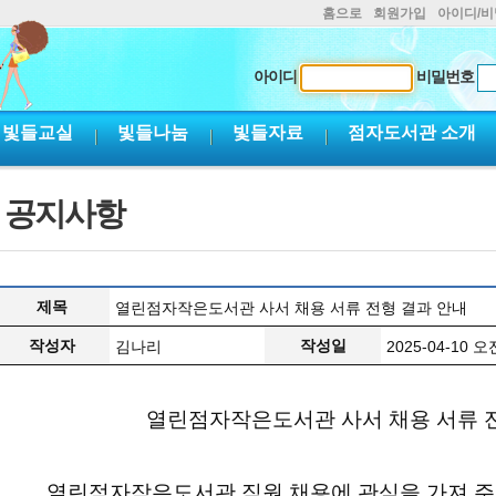
홈으로
회원가입
아이디/
아이디
비밀번호
빛들교실
빛들나눔
빛들자료
점자도서관 소개
공지사항
제목
열린점자작은도서관 사서 채용 서류 전형 결과 안내
작성자
작성일
김나리
2025-04-10 오전
열린점자작은도서관 사서 채용 서류 
열린점자작은도서관 직원 채용에 관심을 가져 