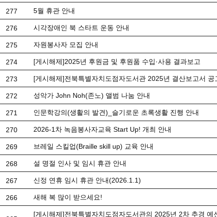
5월 휴관 안내
277
시각장애인 북 스타트 운동 안내
276
자원봉사자 모집 안내
275
[게시해제]2025년 후원금 및 후원품 수입·사용 결과보고
274
[게시해제]전북특별자치도점자도서관 2025년 결산보고서 공
273
성악가 John Noh(존노) 앨범 나눔 안내
272
인문학강의(생활의 발견)_슬기로운 초록생활 진행 안내
271
2026-1차 녹음봉사자교육 Start Up! 개최 안내
270
브레일 스킬업(Braille skill up) 교육 안내
269
설 명절 인사 및 임시 휴관 안내
268
신정 연휴 임시 휴관 안내(2026.1.1)
267
새해 복 많이 받으세요!
266
[게시해제]전북특별자치도점자도서관의 2025년 2차 추경 예