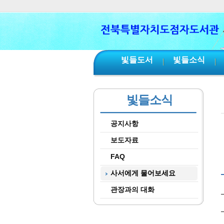
본문 바로가기
서브메뉴 바로가기
주메뉴 바로가기
빛들도서
빛들소식
빛들소식
공지사항
보도자료
FAQ
사서에게 물어보세요
관장과의 대화