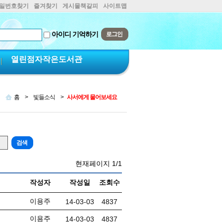
비밀번호찾기
즐겨찾기
게시물책갈피
사이트맵
아이디 기억하기
열린점자작은도서관
홈
>
빛들소식
>
사서에게 물어보세요
현재페이지
1/1
작성자
작성일
조회수
이용주
14-03-03
4837
이용주
14-03-03
4837