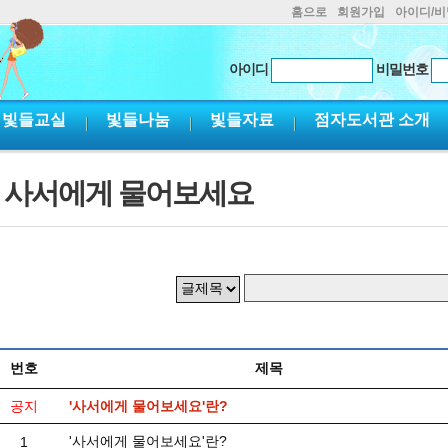
홈으로
회원가입
아이디/
아이디
비밀번호
빛들교실
빛들나눔
빛들자료
점자도서관 소개
사서에게 물어보세요
번호
제목
공지
'사서에게 물어보세요'란?
'사서에게 물어보세요'란?
1