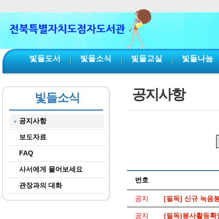
본문 바로가기
서브메뉴 바로가기
주메뉴 바로가기
빛들도서
빛들소식
빛들교실
빛들나눔
공지사항
빛들소식
공지사항
보도자료
FAQ
사서에게 물어보세요
번호
관장과의 대화
공지
[필독] 신규 녹음
공지
(필독)봉사활동확