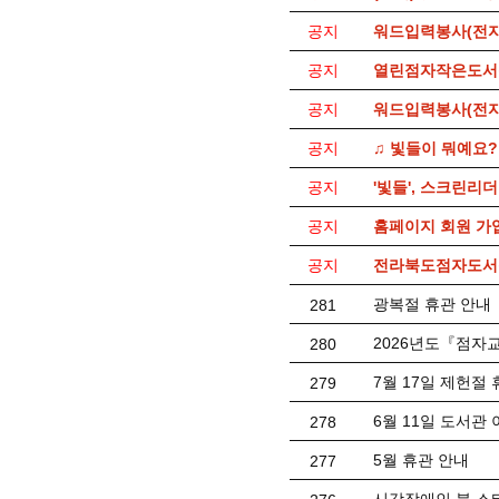
공지
워드입력봉사(전자
공지
열린점자작은도서
공지
워드입력봉사(전자
공지
♫ 빛들이 뭐예요?
공지
'빛들', 스크린리
공지
홈페이지 회원 가
공지
전라북도점자도서관
광복절 휴관 안내
281
2026년도『점자
280
7월 17일 제헌절
279
6월 11일 도서관
278
5월 휴관 안내
277