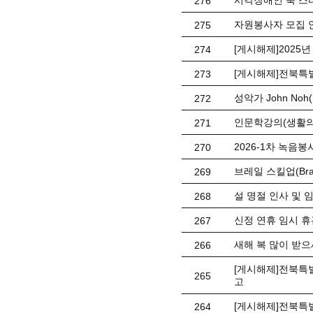
시각장애인 북 스
276
자원봉사자 모집 
275
[게시해제]2025
274
[게시해제]전북특
273
성악가 John No
272
인문학강의(생활의
271
2026-1차 녹음봉사
270
브레일 스킬업(Braill
269
설 명절 인사 및 
268
신정 연휴 임시 휴관 
267
새해 복 많이 받으
266
[게시해제]전북특별
265
고
[게시해제]전북특
264