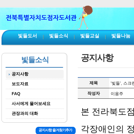
본문 바로가기
서브메뉴 바로가기
주메뉴 바로가기
빛들도서
빛들소식
빛들교실
빛들나눔
공지사항
빛들소식
공지사항
제목
'빛들', 스
보도자료
작성자
FAQ
이용주
사서에게 물어보세요
본 전라북도점
관장과의 대화
각장애인의 정
공지사항 즐겨찾기추가