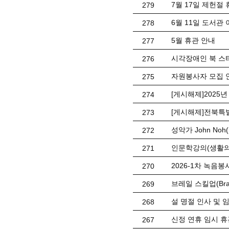
7월 17일 제헌절
279
6월 11일 도서관
278
5월 휴관 안내
277
시각장애인 북 스
276
자원봉사자 모집 
275
[게시해제]2025
274
[게시해제]전북특
273
성악가 John No
272
인문학강의(생활의
271
2026-1차 녹음봉사
270
브레일 스킬업(Braill
269
설 명절 인사 및 
268
신정 연휴 임시 휴관 
267