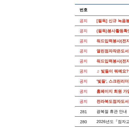
번호
공지
[필독] 신규 녹음
공지
(필독)봉사활동확
공지
워드입력봉사(전자
공지
열린점자작은도서
공지
워드입력봉사(전자
공지
♫ 빛들이 뭐예요?
공지
'빛들', 스크린리
공지
홈페이지 회원 가
공지
전라북도점자도서관
광복절 휴관 안내
281
2026년도『점자
280