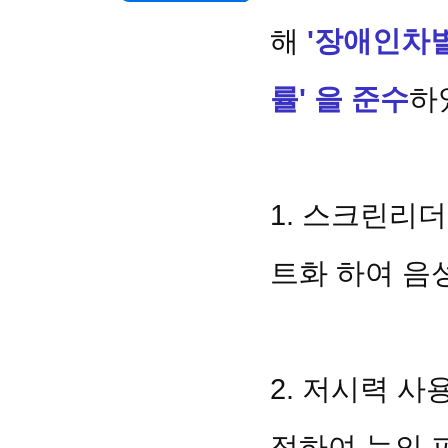
해
'장애인차별
률' 을 준수
하
1. 스크린리
트화 하여 음
2. 저시력 
정하여 눈의 