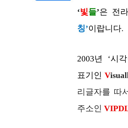
‘
빛
들
’
은 전
칭’
이랍니다
.
2003년 ‘
표기인
V
isua
리글자를 따
주소인
VIPDL