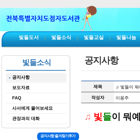
본문 바로가기
서브메뉴 바로가기
주메뉴 바로가기
빛들도서
빛들소식
빛들교실
빛들나눔
공지사항
빛들소식
공지사항
제목
♫ 빛들이 뭐
보도자료
작성자
FAQ
이용주
사서에게 물어보세요
♫
빛
들
이 뭐
관장과의 대화
공지사항 즐겨찾기추가