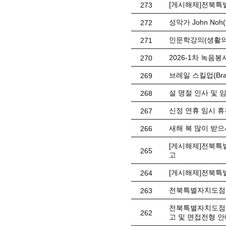
[게시해제]전북특
273
성악가 John No
272
인문학강의(생활의
271
2026-1차 녹음봉사
270
브레일 스킬업(Braill
269
설 명절 인사 및 
268
신정 연휴 임시 휴관 
267
새해 복 많이 받으
266
[게시해제]전북특별
265
고
[게시해제]전북특
264
전북특별자치도점자
263
전북특별자치도점자
262
고 및 면접전형 안