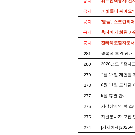
공지
워드입력봉사(전자
공지
♫ 빛들이 뭐예요?
공지
'빛들', 스크린리
공지
홈페이지 회원 가
공지
전라북도점자도서관
광복절 휴관 안내
281
2026년도『점자
280
7월 17일 제헌절
279
6월 11일 도서관
278
5월 휴관 안내
277
시각장애인 북 스
276
자원봉사자 모집 
275
[게시해제]2025
274